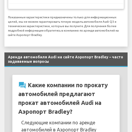
Показанные характеристики предназначены только для информационных
целей, мы не можем гарантировать точную модель автомобиля Audi Q3 и
технические характеристики, которые вы получите. Для получения более
подробной информации обратитесь в компанию по аренде автомобилей на
сайте Аэропорт Bradley.
Аренда автомобиля Audi на сайте Аэропорт Bradley – часто
задаваемые вопросы
question_answer
Какие компании по прокату
автомобилей предлагают
прокат автомобилей Audi на
Аэропорт Bradley?
Следующие компании по аренде
автомобилей в Аэропорт Bradley