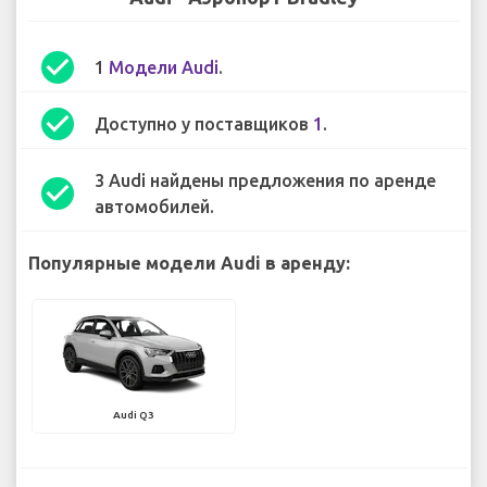
check_circle
1
Модели Audi
.
check_circle
Доступно у поставщиков
1
.
3 Audi найдены предложения по аренде
check_circle
автомобилей.
Популярные модели Audi в аренду:
Audi Q3