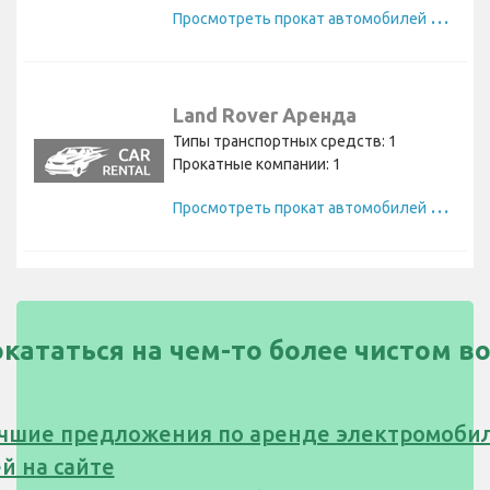
П
росмотреть прокат автомобилей Lincoln
Land Rover Аренда
Типы транспортных средств: 1
Прокатные компании: 1
П
росмотреть прокат автомобилей Land Rover
окататься на чем-то более чистом в
чшие предложения по аренде электромоби
й на сайте