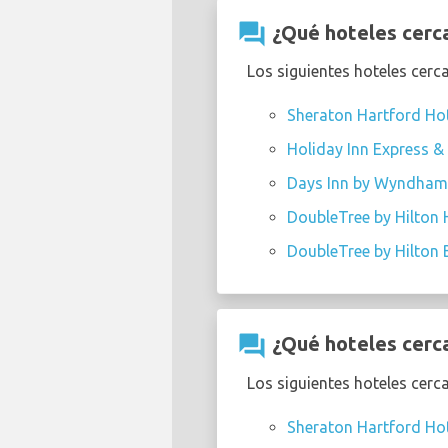
question_answer
¿Qué hoteles cerca
Los siguientes hoteles cerc
Sheraton Hartford Hot
Holiday Inn Express & 
Days Inn by Wyndham W
DoubleTree by Hilton 
DoubleTree by Hilton B
question_answer
¿Qué hoteles cerca
Los siguientes hoteles cerc
Sheraton Hartford Hot