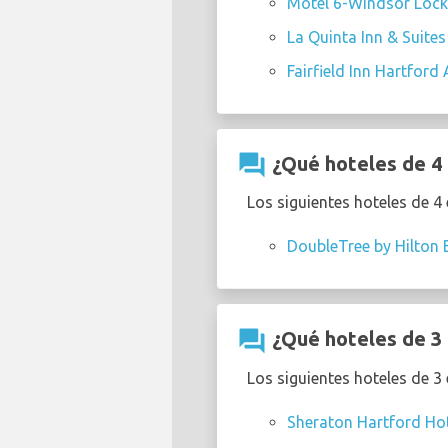
Motel 6-Windsor Locks,
La Quinta Inn & Suites
Fairfield Inn Hartford 
question_answer
¿Qué hoteles de 4 
Los siguientes hoteles de 4
DoubleTree by Hilton B
question_answer
¿Qué hoteles de 3 
Los siguientes hoteles de 3
Sheraton Hartford Hot