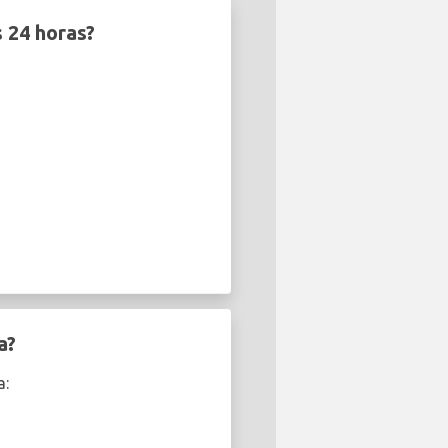
 24 horas?
a?
a: