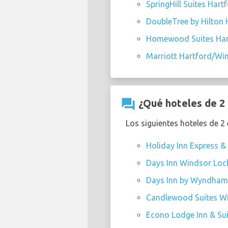
SpringHill Suites Har
DoubleTree by Hilton 
Homewood Suites Har
Marriott Hartford/Win
question_answer
¿Qué hoteles de 2 
Los siguientes hoteles de 2
Holiday Inn Express & 
Days Inn Windsor Lock
Days Inn by Wyndham W
Candlewood Suites Wi
Econo Lodge Inn & Su